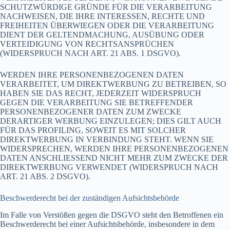
SCHUTZWÜRDIGE GRÜNDE FÜR DIE VERARBEITUNG
NACHWEISEN, DIE IHRE INTERESSEN, RECHTE UND
FREIHEITEN ÜBERWIEGEN ODER DIE VERARBEITUNG
DIENT DER GELTENDMACHUNG, AUSÜBUNG ODER
VERTEIDIGUNG VON RECHTSANSPRÜCHEN
(WIDERSPRUCH NACH ART. 21 ABS. 1 DSGVO).
WERDEN IHRE PERSONENBEZOGENEN DATEN
VERARBEITET, UM DIREKTWERBUNG ZU BETREIBEN, SO
HABEN SIE DAS RECHT, JEDERZEIT WIDERSPRUCH
GEGEN DIE VERARBEITUNG SIE BETREFFENDER
PERSONENBEZOGENER DATEN ZUM ZWECKE
DERARTIGER WERBUNG EINZULEGEN; DIES GILT AUCH
FÜR DAS PROFILING, SOWEIT ES MIT SOLCHER
DIREKTWERBUNG IN VERBINDUNG STEHT. WENN SIE
WIDERSPRECHEN, WERDEN IHRE PERSONENBEZOGENEN
DATEN ANSCHLIESSEND NICHT MEHR ZUM ZWECKE DER
DIREKTWERBUNG VERWENDET (WIDERSPRUCH NACH
ART. 21 ABS. 2 DSGVO).
Beschwerde­recht bei der zuständigen Aufsichts­behörde
Im Falle von Verstößen gegen die DSGVO steht den Betroffenen ein
Beschwerderecht bei einer Aufsichtsbehörde, insbesondere in dem