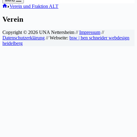
Menü
Willkommen
Verein und Fraktion ALT
Verein
Copyright © 2026 UNA Nettersheim //
Impressum
//
Datenschutzerklärung
// Webseite:
bsw | ben schneider webdesign
heidelberg