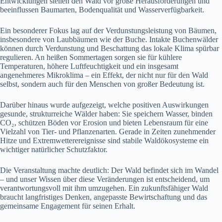
Entwicklungen stellen den Wald vor große Herausforderungen und
beeinflussen Baumarten, Bodenqualität und Wasserverfügbarkeit.
Ein besonderer Fokus lag auf der Verdunstungsleistung von Bäumen,
insbesondere von Laubbäumen wie der Buche. Intakte Buchenwälder
können durch Verdunstung und Beschattung das lokale Klima spürbar
regulieren. An heißen Sommertagen sorgen sie für kühlere
Temperaturen, höhere Luftfeuchtigkeit und ein insgesamt
angenehmeres Mikroklima – ein Effekt, der nicht nur für den Wald
selbst, sondern auch für den Menschen von großer Bedeutung ist.
Darüber hinaus wurde aufgezeigt, welche positiven Auswirkungen
gesunde, strukturreiche Wälder haben: Sie speichern Wasser, binden
CO₂, schützen Böden vor Erosion und bieten Lebensraum für eine
Vielzahl von Tier- und Pflanzenarten. Gerade in Zeiten zunehmender
Hitze und Extremwetterereignisse sind stabile Waldökosysteme ein
wichtiger natürlicher Schutzfaktor.
Die Veranstaltung machte deutlich: Der Wald befindet sich im Wandel
– und unser Wissen über diese Veränderungen ist entscheidend, um
verantwortungsvoll mit ihm umzugehen. Ein zukunftsfähiger Wald
braucht langfristiges Denken, angepasste Bewirtschaftung und das
gemeinsame Engagement für seinen Erhalt.